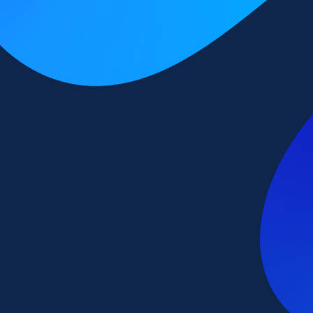
Endos
Diagno
Biopsi