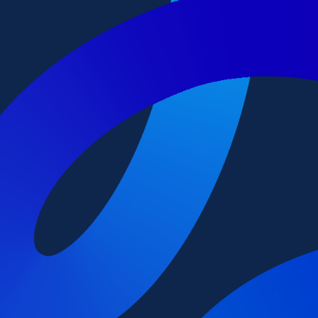
copia
stica sin
a Ambulatoria