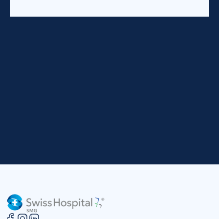
Correo electrónico
informes@swisshospital.mx
WhatsApp
+52 8183665767
24/7
Emergencias